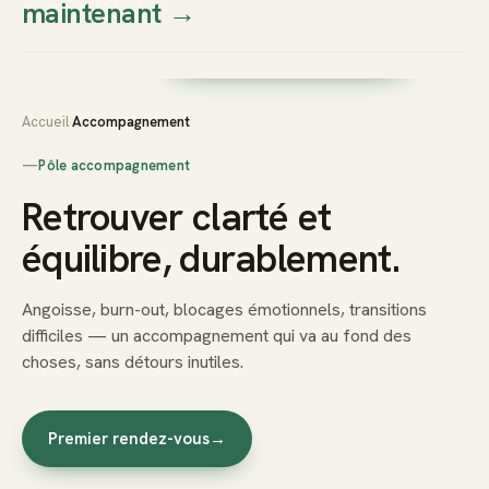
maintenant
→
Thierry
Prendre rendez-vous dès
Sudan
maintenant
Accueil
›
Accompagnement
—
Pôle accompagnement
Retrouver clarté et
équilibre, durablement.
Angoisse, burn-out, blocages émotionnels, transitions
difficiles — un accompagnement qui va au fond des
choses, sans détours inutiles.
Premier rendez-vous
→