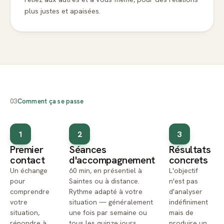
plus justes et apaisées.
03
Comment ça se passe
1
2
3
Premier
Séances
Résultats
contact
d'accompagnement
concrets
Un échange
60 min, en présentiel à
L'objectif
pour
Saintes ou à distance.
n'est pas
comprendre
Rythme adapté à votre
d'analyser
votre
situation — généralement
indéfiniment
situation,
une fois par semaine ou
mais de
répondre à
tous les quinze jours.
produire un