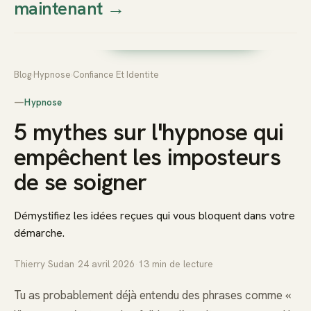
maintenant
→
Thierry
Prendre rendez-vous dès
Sudan
maintenant
Blog
›
Hypnose
›
Confiance Et Identite
—
Hypnose
5 mythes sur l'hypnose qui
empêchent les imposteurs
de se soigner
Démystifiez les idées reçues qui vous bloquent dans votre
démarche.
Thierry Sudan
·
24 avril 2026
·
13
min de lecture
Tu as probablement déjà entendu des phrases comme «