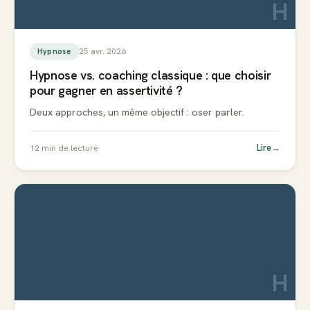
H
25 avr. 2026
Hypnose
Hypnose vs. coaching classique : que choisir
pour gagner en assertivité ?
Deux approches, un même objectif : oser parler.
Lire
→
12
min de lecture
H