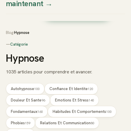
maintenant
→
Thierry
Prendre rendez-vous dès
Sudan
maintenant
Blog
›
Hypnose
—
Catégorie
Hypnose
1035
articles pour comprendre et avancer.
Autohypnose
Confiance Et Identite
100
120
Douleur Et Sante
Emotions Et Stress
96
140
Fondamentaux
Habitudes Et Comportements
160
100
Phobies
Relations Et Communication
159
80