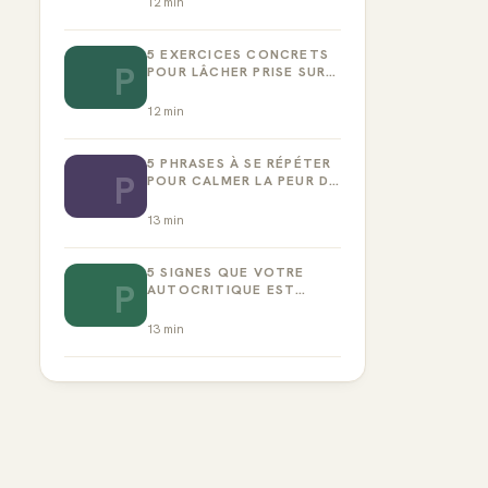
12
min
5 EXERCICES CONCRETS
P
POUR LÂCHER PRISE SUR
LA PERFECTION
12
min
5 PHRASES À SE RÉPÉTER
P
POUR CALMER LA PEUR DE
L’ÉCHEC
13
min
5 SIGNES QUE VOTRE
P
AUTOCRITIQUE EST
DEVENUE TOXIQUE
13
min