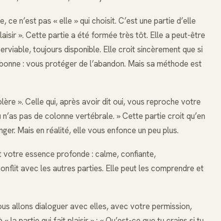
, ce n’est pas « elle » qui choisit. C’est une partie d’elle
laisir ». Cette partie a été formée très tôt. Elle a peut-être
 serviable, toujours disponible. Elle croit sincèrement que si
est bonne : vous protéger de l’abandon. Mais sa méthode est
colère ». Celle qui, après avoir dit oui, vous reproche votre
 tu n’as pas de colonne vertébrale. » Cette partie croit qu’en
ger. Mais en réalité, elle vous enfonce un peu plus.
 est votre essence profonde : calme, confiante,
nflit avec les autres parties. Elle peut les comprendre et
Nous allons dialoguer avec elles, avec votre permission,
a partie qui fait plaisir » : « Qu’est-ce que tu crains si tu