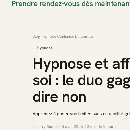
Prendre rendez-vous dès maintenan
Thierry Sudan
Approche
Blog
›
Hypnose
›
Confiance Et Identite
—
Hypnose
Hypnose et aff
soi : le duo g
dire non
Apprenez à poser vos limites sans culpabilité gr
Thierry Sudan
·
24 avril 2026
·
13
min de lecture