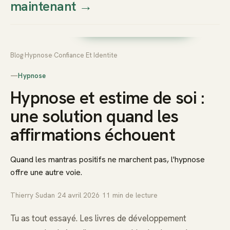
maintenant
→
Thierry
Prendre rendez-vous dès
Sudan
maintenant
Blog
›
Hypnose
›
Confiance Et Identite
—
Hypnose
Hypnose et estime de soi :
une solution quand les
affirmations échouent
Quand les mantras positifs ne marchent pas, l'hypnose
offre une autre voie.
Thierry Sudan
·
24 avril 2026
·
11
min de lecture
Tu as tout essayé. Les livres de développement