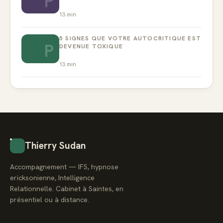
P
13
min
5 SIGNES QUE VOTRE AUTOCRITIQUE EST
P
DEVENUE TOXIQUE
13
min
Thierry Sudan
Accompagnement — IFS, hypnose
ericksonienne, Intelligence
Relationnelle. Cabinet à Saintes, en
présentiel ou à distance.