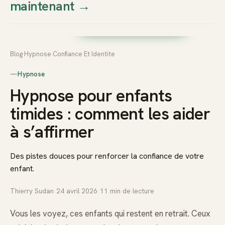
maintenant
→
Thierry
Prendre rendez-vous dès
Sudan
maintenant
Blog
›
Hypnose
›
Confiance Et Identite
—
Hypnose
Hypnose pour enfants
timides : comment les aider
à s’affirmer
Des pistes douces pour renforcer la confiance de votre
enfant.
Thierry Sudan
·
24 avril 2026
·
11
min de lecture
Vous les voyez, ces enfants qui restent en retrait. Ceux