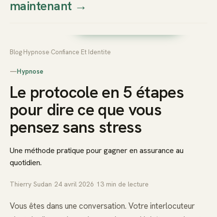
maintenant
→
Thierry
Prendre rendez-vous dès
Sudan
maintenant
Blog
›
Hypnose
›
Confiance Et Identite
—
Hypnose
Le protocole en 5 étapes
pour dire ce que vous
pensez sans stress
Une méthode pratique pour gagner en assurance au
quotidien.
Thierry Sudan
·
24 avril 2026
·
13
min de lecture
Vous êtes dans une conversation. Votre interlocuteur