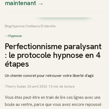
maintenant
→
Thierry
Prendre rendez-vous dès
Sudan
maintenant
Blog
›
Hypnose
›
Confiance Et Identite
—
Hypnose
Perfectionnisme paralysant
: le protocole hypnose en 4
étapes
Un chemin concret pour retrouver votre liberté d'agir.
Thierry Sudan
·
24 avril 2026
·
13
min de lecture
Vous êtes peut-être en train de lire ces lignes avec une
boule au ventre, parce que vous avez encore repoussé