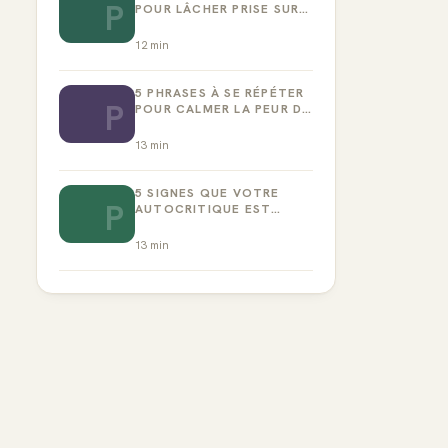
P
POUR LÂCHER PRISE SUR
LA PERFECTION
12
min
5 PHRASES À SE RÉPÉTER
P
POUR CALMER LA PEUR DE
L’ÉCHEC
13
min
5 SIGNES QUE VOTRE
P
AUTOCRITIQUE EST
DEVENUE TOXIQUE
13
min