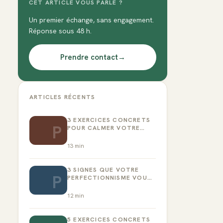
CET ARTICLE VOUS PARLE ?
Un premier échange, sans engagement.
Réponse sous 48 h.
Prendre contact
→
ARTICLES RÉCENTS
3 EXERCICES CONCRETS
P
POUR CALMER VOTRE
CRITIQUE INTÉRIEUR
13
min
3 SIGNES QUE VOTRE
P
PERFECTIONNISME VOUS
EMPÊCHE D’AGIR
12
min
5 EXERCICES CONCRETS