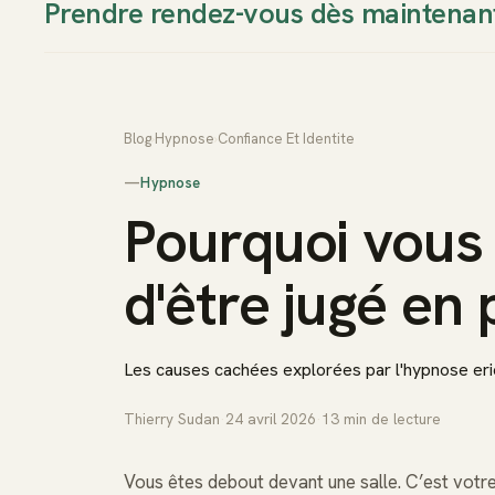
Prendre rendez-vous dès maintenan
Thierry Sudan
Approche
Blog
›
Hypnose
›
Confiance Et Identite
—
Hypnose
Pourquoi vous
d'être jugé en 
Les causes cachées explorées par l'hypnose eri
Thierry Sudan
·
24 avril 2026
·
13
min de lecture
Vous êtes debout devant une salle. C’est votre