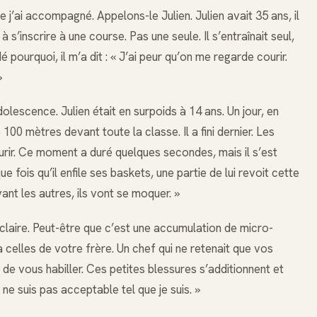
e j’ai accompagné. Appelons-le Julien. Julien avait 35 ans, il
à s’inscrire à une course. Pas une seule. Il s’entraînait seul,
 pourquoi, il m’a dit : « J’ai peur qu’on me regarde courir.
»
olescence. Julien était en surpoids à 14 ans. Un jour, en
 100 mètres devant toute la classe. Il a fini dernier. Les
ourir. Ce moment a duré quelques secondes, mais il s’est
fois qu’il enfile ses baskets, une partie de lui revoit cette
evant les autres, ils vont se moquer. »
 claire. Peut-être que c’est une accumulation de micro-
celles de votre frère. Un chef qui ne retenait que vos
n de vous habiller. Ces petites blessures s’additionnent et
 ne suis pas acceptable tel que je suis. »