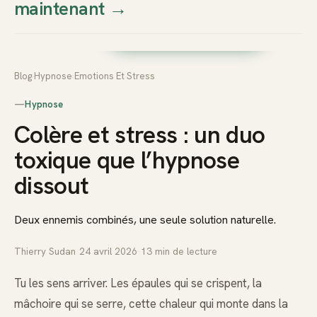
maintenant
→
Thierry
Prendre rendez-vous dès
Sudan
maintenant
Blog
›
Hypnose
›
Emotions Et Stress
—
Hypnose
Colère et stress : un duo
toxique que l’hypnose
dissout
Deux ennemis combinés, une seule solution naturelle.
Thierry Sudan
·
24 avril 2026
·
13
min de lecture
Tu les sens arriver. Les épaules qui se crispent, la
mâchoire qui se serre, cette chaleur qui monte dans la