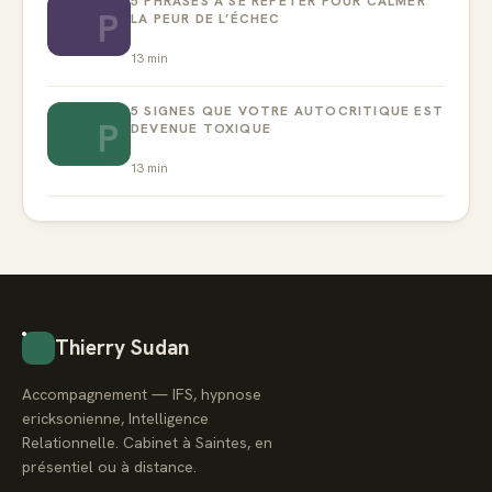
5 PHRASES À SE RÉPÉTER POUR CALMER
P
LA PEUR DE L’ÉCHEC
13
min
5 SIGNES QUE VOTRE AUTOCRITIQUE EST
P
DEVENUE TOXIQUE
13
min
Thierry Sudan
Accompagnement — IFS, hypnose
ericksonienne, Intelligence
Relationnelle. Cabinet à Saintes, en
présentiel ou à distance.