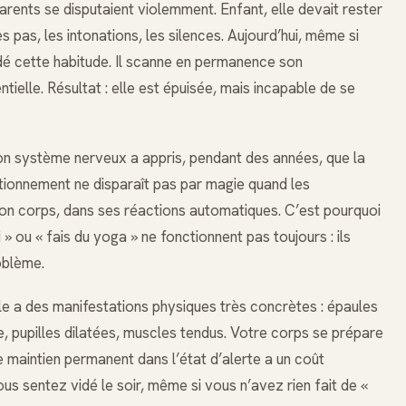
arents se disputaient violemment. Enfant, elle devait rester
s pas, les intonations, les silences. Aujourd’hui, même si
rdé cette habitude. Il scanne en permanence son
elle. Résultat : elle est épuisée, mais incapable de se
Son système nerveux a appris, pendant des années, que la
itionnement ne disparaît pas par magie quand les
son corps, dans ses réactions automatiques. C’est pourquoi
» ou « fais du yoga » ne fonctionnent pas toujours : ils
oblème.
lle a des manifestations physiques très concrètes : épaules
, pupilles dilatées, muscles tendus. Votre corps se prépare
 ce maintien permanent dans l’état d’alerte a un coût
s sentez vidé le soir, même si vous n’avez rien fait de «