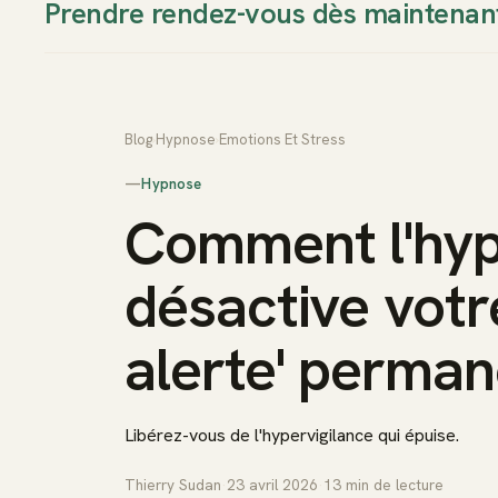
Prendre rendez-vous dès maintenan
Thierry Sudan
Approche
Blog
›
Hypnose
›
Emotions Et Stress
—
Hypnose
Comment l'hy
désactive vot
alerte' perman
Libérez-vous de l'hypervigilance qui épuise.
Thierry Sudan
·
23 avril 2026
·
13
min de lecture