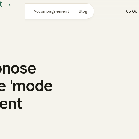
t
→
Pour qui
Accompagnement
Blog
05 86 
pnose
re 'mode
ent