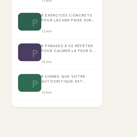
12
min
5 EXERCICES CONCRETS
P
POUR LÂCHER PRISE SUR
LA PERFECTION
12
min
5 PHRASES À SE RÉPÉTER
P
POUR CALMER LA PEUR DE
L’ÉCHEC
13
min
5 SIGNES QUE VOTRE
P
AUTOCRITIQUE EST
DEVENUE TOXIQUE
13
min