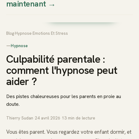
maintenant
→
Thierry
Prendre rendez-vous dès
Sudan
maintenant
Blog
›
Hypnose
›
Emotions Et Stress
—
Hypnose
Culpabilité parentale :
comment l'hypnose peut
aider ?
Des pistes chaleureuses pour les parents en proie au
doute.
Thierry Sudan
·
24 avril 2026
·
13
min de lecture
Vous êtes parent. Vous regardez votre enfant dormir, et