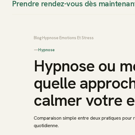
Prendre rendez-vous dès maintenan
Thierry Sudan
Approche
Blog
›
Hypnose
›
Emotions Et Stress
—
Hypnose
Hypnose ou mé
quelle approc
calmer votre e
Comparaison simple entre deux pratiques pour ré
quotidienne.