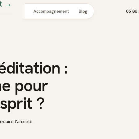
t
→
Pour qui
Accompagnement
Blog
05 86 
ditation :
he pour
sprit ?
duire l'anxiété