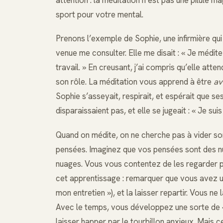
attention : la méditation n’est pas une pilule m
sport pour votre mental.
Prenons l’exemple de Sophie, une infirmière qui 
venue me consulter. Elle me disait : « Je médite
travail. » En creusant, j’ai compris qu’elle atte
son rôle. La méditation vous apprend à être
av
Sophie s’asseyait, respirait, et espérait que s
disparaissaient pas, et elle se jugeait : « Je suis
Quand on médite, on ne cherche pas à vider son
pensées. Imaginez que vos pensées sont des nu
nuages. Vous vous contentez de les regarder p
cet apprentissage : remarquer que vous avez un
mon entretien »), et la laisser repartir. Vous n
Avec le temps, vous développez une sorte de «
laisser happer par le tourbillon anxieux. Mais c