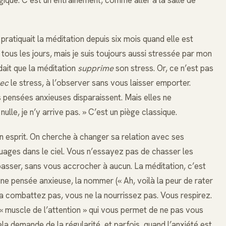
agique. C’est un entraînement, comme aller à la salle de
pratiquait la méditation depuis six mois quand elle est
 tous les jours, mais je suis toujours aussi stressée par mon
ndait que la méditation
supprime
son stress. Or, ce n’est pas
ec
le stress, à l’observer sans vous laisser emporter.
es pensées anxieuses disparaissent. Mais elles ne
 nulle, je n’y arrive pas. » C’est un piège classique.
 esprit. On cherche à changer sa relation avec ses
ages dans le ciel. Vous n’essayez pas de chasser les
asser, sans vous accrocher à aucun. La méditation, c’est
e pensée anxieuse, la nommer (« Ah, voilà la peur de rater
e la combattez pas, vous ne la nourrissez pas. Vous respirez.
 muscle de l’attention » qui vous permet de ne pas vous
ela demande de la régularité, et parfois, quand l’anxiété est