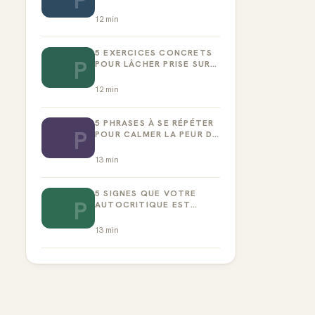
P
EMPÊCHE D’AGIR
12
min
5 EXERCICES CONCRETS
P
POUR LÂCHER PRISE SUR
LA PERFECTION
12
min
5 PHRASES À SE RÉPÉTER
P
POUR CALMER LA PEUR DE
L’ÉCHEC
13
min
5 SIGNES QUE VOTRE
P
AUTOCRITIQUE EST
DEVENUE TOXIQUE
13
min