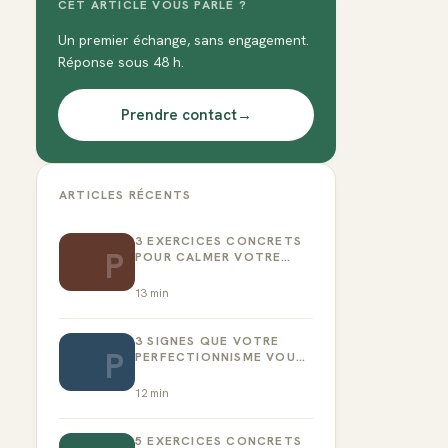
CET ARTICLE VOUS PARLE ?
Un premier échange, sans engagement.
Réponse sous 48 h.
Prendre contact
→
ARTICLES RÉCENTS
3 EXERCICES CONCRETS
P
POUR CALMER VOTRE
CRITIQUE INTÉRIEUR
13
min
3 SIGNES QUE VOTRE
P
PERFECTIONNISME VOUS
EMPÊCHE D’AGIR
12
min
5 EXERCICES CONCRETS