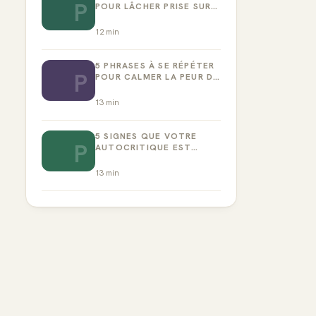
P
POUR LÂCHER PRISE SUR
LA PERFECTION
12
min
5 PHRASES À SE RÉPÉTER
P
POUR CALMER LA PEUR DE
L’ÉCHEC
13
min
5 SIGNES QUE VOTRE
P
AUTOCRITIQUE EST
DEVENUE TOXIQUE
13
min