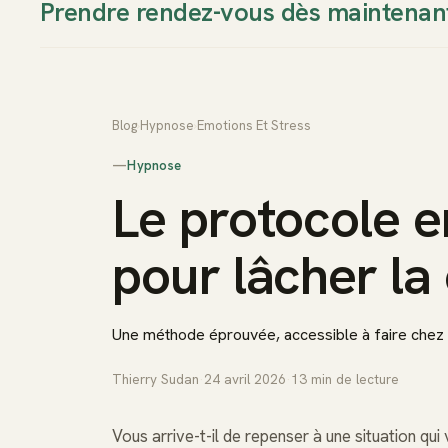
Prendre rendez-vous dès maintenan
Thierry Sudan
Approche
Blog
›
Hypnose
›
Emotions Et Stress
—
Hypnose
Le protocole e
pour lâcher la
Une méthode éprouvée, accessible à faire chez 
Thierry Sudan
·
24 avril 2026
·
13
min de lecture
Vous arrive-t-il de repenser à une situation qu