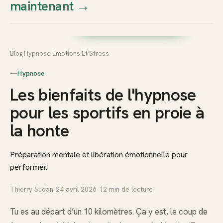
maintenant
→
Thierry
Prendre rendez-vous dès
Sudan
maintenant
Blog
›
Hypnose
›
Emotions Et Stress
—
Hypnose
Les bienfaits de l'hypnose
pour les sportifs en proie à
la honte
Préparation mentale et libération émotionnelle pour
performer.
Thierry Sudan
·
24 avril 2026
·
12
min de lecture
Tu es au départ d’un 10 kilomètres. Ça y est, le coup de