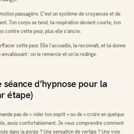
émotion passagère. C’est un système de croyances et de
nt. Ton corps se tend, ta respiration devient courte, ton
tes contre cette peur, plus elle s’ancre.
facer cette peur. Elle l’accueille, la reconnaît, et lui donne
envahissant : on le remercie et on le redirige.
 séance d’hypnose pour la
ar étape)
mande pas de « vider ton esprit » ou de « croire en quelque
ple, assis confortablement. Je veux comprendre comment
oule dans la gorge ? Une sensation de vertige ? Une voix