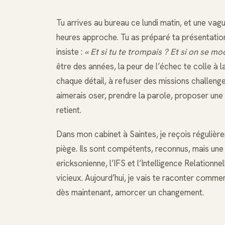
Tu arrives au bureau ce lundi matin, et une vag
heures approche. Tu as préparé ta présentation, 
insiste :
« Et si tu te trompais ? Et si on se moq
être des années, la peur de l’échec te colle à la
chaque détail, à refuser des missions challenges
aimerais oser, prendre la parole, proposer une 
retient.
Dans mon cabinet à Saintes, je reçois réguli
piège. Ils sont compétents, reconnus, mais une
ericksonienne, l’IFS et l’Intelligence Relationn
vicieux. Aujourd’hui, je vais te raconter comm
dès maintenant, amorcer un changement.