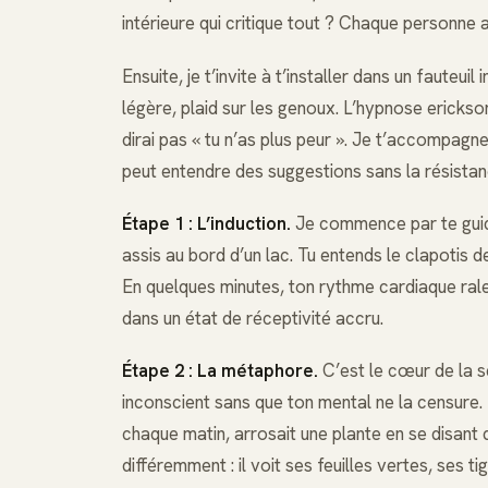
intérieure qui critique tout ? Chaque personne a
Ensuite, je t’invite à t’installer dans un fauteu
légère, plaid sur les genoux. L’hypnose ericks
dirai pas « tu n’as plus peur ». Je t’accompagn
peut entendre des suggestions sans la résistan
Étape 1 : L’induction.
Je commence par te guide
assis au bord d’un lac. Tu entends le clapotis 
En quelques minutes, ton rythme cardiaque ralen
dans un état de réceptivité accru.
Étape 2 : La métaphore.
C’est le cœur de la sé
inconscient sans que ton mental ne la censure. P
chaque matin, arrosait une plante en se disant qu
différemment : il voit ses feuilles vertes, ses t