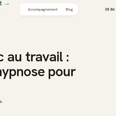
t
→
Pour qui
Accompagnement
Blog
05 86 
 au travail :
hypnose pour
s.