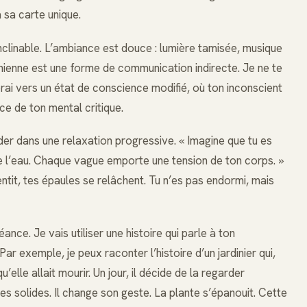
 sa carte unique.
il inclinable. L’ambiance est douce : lumière tamisée, musique
onienne est une forme de communication indirecte. Je ne te
erai vers un état de conscience modifié, où ton inconscient
ce de ton mental critique.
r dans une relaxation progressive. « Imagine que tu es
de l’eau. Chaque vague emporte une tension de ton corps. »
tit, tes épaules se relâchent. Tu n’es pas endormi, mais
ance. Je vais utiliser une histoire qui parle à ton
ar exemple, je peux raconter l’histoire d’un jardinier qui,
’elle allait mourir. Un jour, il décide de la regarder
iges solides. Il change son geste. La plante s’épanouit. Cette