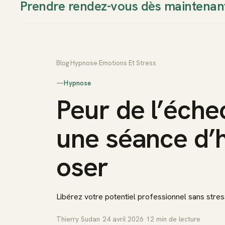
Prendre rendez-vous dès maintenan
Thierry Sudan
Approche
Blog
›
Hypnose
›
Emotions Et Stress
—
Hypnose
Peur de l’échec
une séance d’
oser
Libérez votre potentiel professionnel sans stres
Thierry Sudan
·
24 avril 2026
·
12
min de lecture