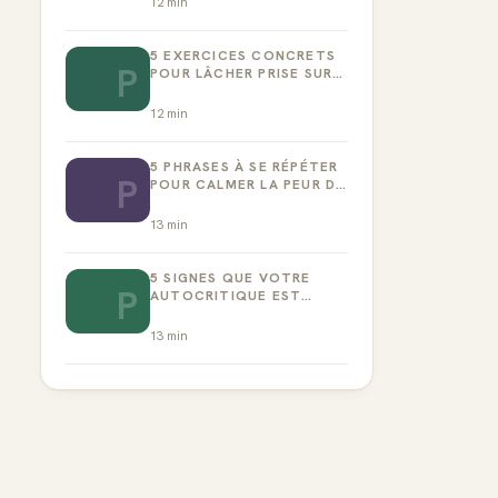
12
min
5 EXERCICES CONCRETS
P
POUR LÂCHER PRISE SUR
LA PERFECTION
12
min
5 PHRASES À SE RÉPÉTER
P
POUR CALMER LA PEUR DE
L’ÉCHEC
13
min
5 SIGNES QUE VOTRE
P
AUTOCRITIQUE EST
DEVENUE TOXIQUE
13
min