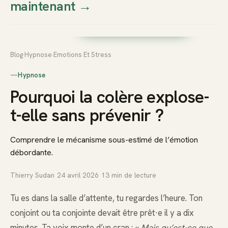
maintenant
→
Thierry
Prendre rendez-vous dès
Sudan
maintenant
Blog
›
Hypnose
›
Emotions Et Stress
—
Hypnose
Pourquoi la colère explose-
t-elle sans prévenir ?
Comprendre le mécanisme sous-estimé de l’émotion
débordante.
Thierry Sudan
·
24 avril 2026
·
13
min de lecture
Tu es dans la salle d’attente, tu regardes l’heure. Ton
conjoint ou ta conjointe devait être prêt·e il y a dix
minutes. Ta voix monte d’un cran : «
Mais qu’est-ce que