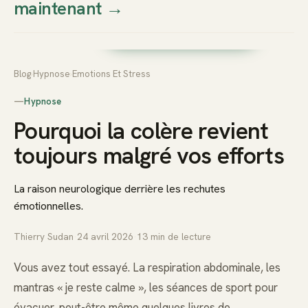
maintenant
→
Thierry
Prendre rendez-vous dès
Sudan
maintenant
Blog
›
Hypnose
›
Emotions Et Stress
—
Hypnose
Pourquoi la colère revient
toujours malgré vos efforts
La raison neurologique derrière les rechutes
émotionnelles.
Thierry Sudan
·
24 avril 2026
·
13
min de lecture
Vous avez tout essayé. La respiration abdominale, les
mantras « je reste calme », les séances de sport pour
évacuer, peut-être même quelques livres de