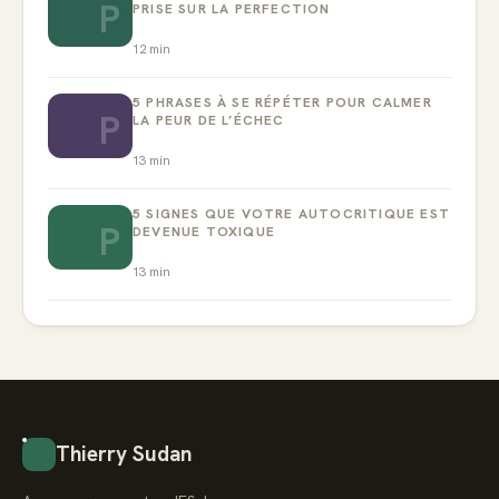
P
PRISE SUR LA PERFECTION
12
min
5 PHRASES À SE RÉPÉTER POUR CALMER
P
LA PEUR DE L’ÉCHEC
13
min
5 SIGNES QUE VOTRE AUTOCRITIQUE EST
P
DEVENUE TOXIQUE
13
min
Thierry Sudan