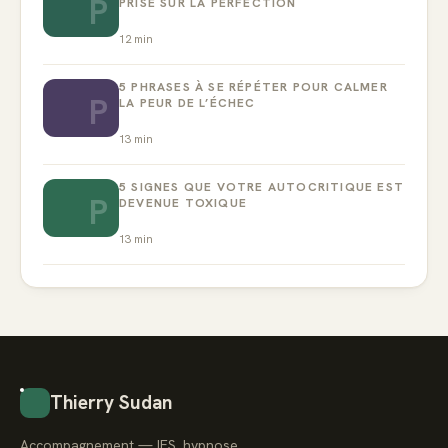
P
PRISE SUR LA PERFECTION
12
min
5 PHRASES À SE RÉPÉTER POUR CALMER
P
LA PEUR DE L’ÉCHEC
13
min
5 SIGNES QUE VOTRE AUTOCRITIQUE EST
P
DEVENUE TOXIQUE
13
min
Thierry Sudan
Accompagnement — IFS, hypnose