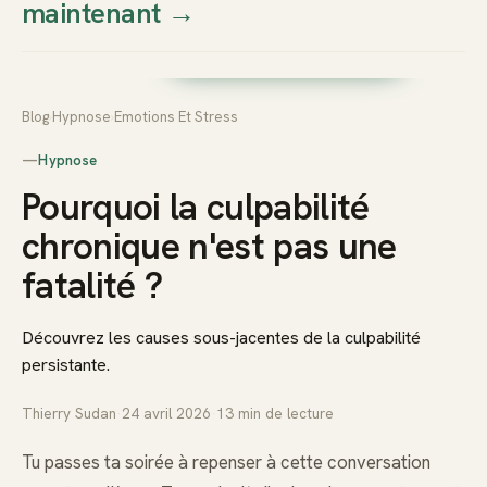
maintenant
→
Thierry
Prendre rendez-vous dès
Sudan
maintenant
Blog
›
Hypnose
›
Emotions Et Stress
—
Hypnose
Pourquoi la culpabilité
chronique n'est pas une
fatalité ?
Découvrez les causes sous-jacentes de la culpabilité
persistante.
Thierry Sudan
·
24 avril 2026
·
13
min de lecture
Tu passes ta soirée à repenser à cette conversation