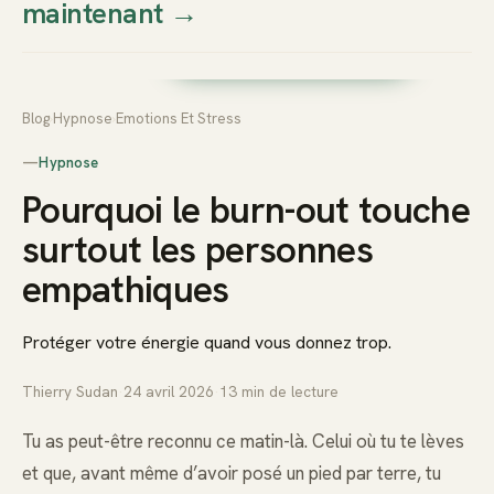
maintenant
→
Thierry
Prendre rendez-vous dès
Sudan
maintenant
Blog
›
Hypnose
›
Emotions Et Stress
—
Hypnose
Pourquoi le burn-out touche
surtout les personnes
empathiques
Protéger votre énergie quand vous donnez trop.
Thierry Sudan
·
24 avril 2026
·
13
min de lecture
Tu as peut-être reconnu ce matin-là. Celui où tu te lèves
et que, avant même d’avoir posé un pied par terre, tu