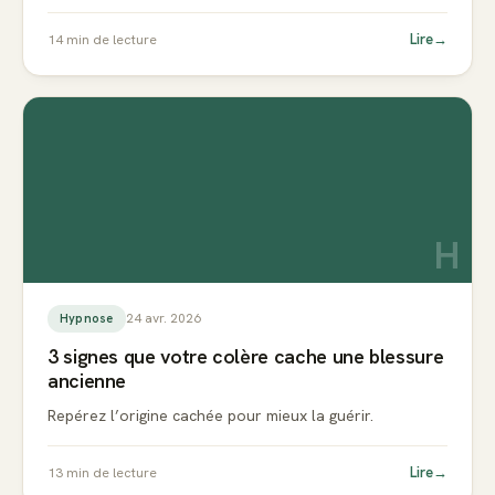
Lire
→
14
min de lecture
H
24 avr. 2026
Hypnose
3 signes que votre colère cache une blessure
ancienne
Repérez l’origine cachée pour mieux la guérir.
Lire
→
13
min de lecture