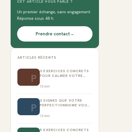
CET ARTICLE VOUS PARLE ?
Un premier échange, sans engagement.
Réponse sous 48 h.
Prendre contact
→
ARTICLES RÉCENTS
3 EXERCICES CONCRETS
P
POUR CALMER VOTRE
CRITIQUE INTÉRIEUR
13
min
3 SIGNES QUE VOTRE
P
PERFECTIONNISME VOUS
EMPÊCHE D’AGIR
12
min
5 EXERCICES CONCRETS