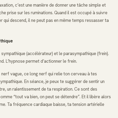
laxation, c’est une manière de donner une tâche simple et
che prise sur les ruminations. Quand il est occupé à suivre
ier qui descend, il ne peut pas en même temps ressasser ta
athique
sympathique (accélérateur) et le parasympathique (frein).
nd. L’hypnose permet d’actionner le frein.
nerf vague, ce long nerf qui relie ton cerveau à tes
sympathique. En séance, je peux te suggérer de sentir un
re, un ralentissement de ta respiration. Ce sont des
mme “tout va bien, on peut se détendre”. Et il libère alors
me. Ta fréquence cardiaque baisse, ta tension artérielle