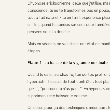
L’hypnose ericksonienne, celle que j’utilise, n’a
conscience, tu ne te transformes pas en poule, 
tout à fait naturel – tu en fais l’expérience plu
un film, quand tu conduis sur une route familièr
pensées sous la douche.
Mais en séance, on va utiliser cet état de mani
étapes.
Étape 1 : La baisse de la vigilance corticale
Quand tu es en surchauffe, ton cortex préfront
hyperactif. Il essaie de tout contrôler, tout planif
que…”, “pourquoi tu n’as pas…”. En hypnose, on 
supprimer, juste baisser le volume.
On utilise pour ça des techniques d’induction : f