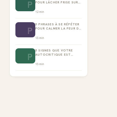
P
POUR LÂCHER PRISE SUR
LA PERFECTION
12
min
5 PHRASES À SE RÉPÉTER
P
POUR CALMER LA PEUR DE
L’ÉCHEC
13
min
5 SIGNES QUE VOTRE
P
AUTOCRITIQUE EST
DEVENUE TOXIQUE
13
min