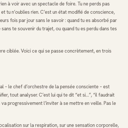
 rien à voir avec un spectacle de foire. Tu ne perds pas
et tu n’oublies rien. C’est un état modifié de conscience,
sieurs fois par jour sans le savoir : quand tu es absorbé par
e sans te souvenir du trajet, ou quand tu es perdu dans tes
ère ciblée. Voici ce qui se passe concrètement, en trois
al – le chef d’orchestre de la pensée consciente – est
ier, tout analyser. C’est lui qui te dit “et si…”, “il faudrait
va progressivement l’inviter à se mettre en veille. Pas le
ocalisation sur la respiration, sur une sensation corporelle,