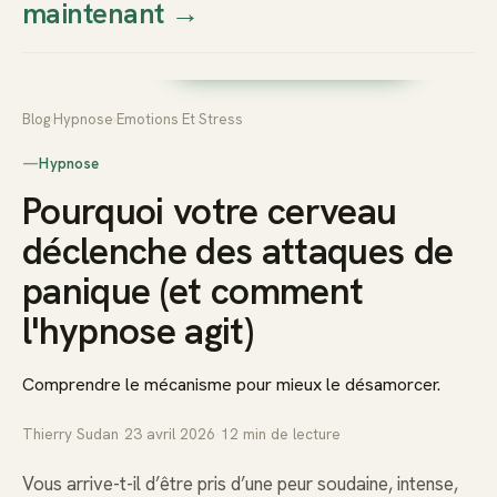
maintenant
→
Thierry
Prendre rendez-vous dès
Sudan
maintenant
Blog
›
Hypnose
›
Emotions Et Stress
—
Hypnose
Pourquoi votre cerveau
déclenche des attaques de
panique (et comment
l'hypnose agit)
Comprendre le mécanisme pour mieux le désamorcer.
Thierry Sudan
·
23 avril 2026
·
12
min de lecture
Vous arrive-t-il d’être pris d’une peur soudaine, intense,