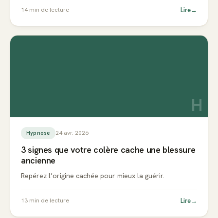
Lire
→
14
min de lecture
H
24 avr. 2026
Hypnose
3 signes que votre colère cache une blessure
ancienne
Repérez l’origine cachée pour mieux la guérir.
Lire
→
13
min de lecture