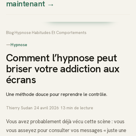
maintenant
→
Thierry
Prendre rendez-vous dès
Sudan
maintenant
Blog
›
Hypnose
›
Habitudes Et Comportements
—
Hypnose
Comment l’hypnose peut
briser votre addiction aux
écrans
Une méthode douce pour reprendre le contrôle.
Thierry Sudan
·
24 avril 2026
·
13
min de lecture
Vous avez probablement déjà vécu cette scène : vous
vous asseyez pour consulter vos messages « juste une