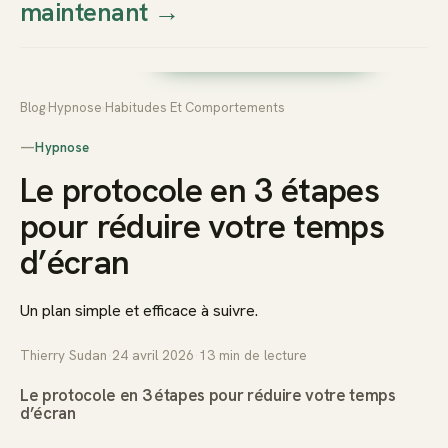
maintenant
→
Thierry
Prendre rendez-vous dès
Sudan
maintenant
Blog
›
Hypnose
›
Habitudes Et Comportements
—
Hypnose
Le protocole en 3 étapes
pour réduire votre temps
d’écran
Un plan simple et efficace à suivre.
Thierry Sudan
·
24 avril 2026
·
13
min de lecture
Le protocole en 3 étapes pour réduire votre temps
d’écran