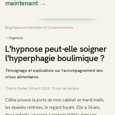
maintenant
→
Thierry
Prendre rendez-vous dès
Sudan
maintenant
Blog
›
Hypnose
›
Habitudes Et Comportements
—
Hypnose
L'hypnose peut-elle soigner
l'hyperphagie boulimique ?
Témoignage et explications sur l'accompagnement des
crises alimentaires.
Thierry Sudan
·
24 avril 2026
·
13
min de lecture
Céline pousse la porte de mon cabinet un mardi matin,
les épaules rentrées, le regard fuyant. Elle a 34 ans,
deux enfants, un poste à responsabilités dans une