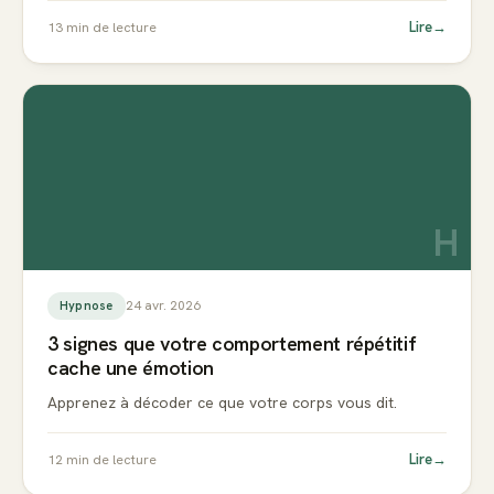
Lire
→
13
min de lecture
H
24 avr. 2026
Hypnose
3 signes que votre comportement répétitif
cache une émotion
Apprenez à décoder ce que votre corps vous dit.
Lire
→
12
min de lecture