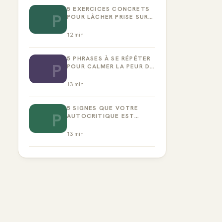
5 EXERCICES CONCRETS
P
POUR LÂCHER PRISE SUR
LA PERFECTION
12
min
5 PHRASES À SE RÉPÉTER
P
POUR CALMER LA PEUR DE
L’ÉCHEC
13
min
5 SIGNES QUE VOTRE
P
AUTOCRITIQUE EST
DEVENUE TOXIQUE
13
min