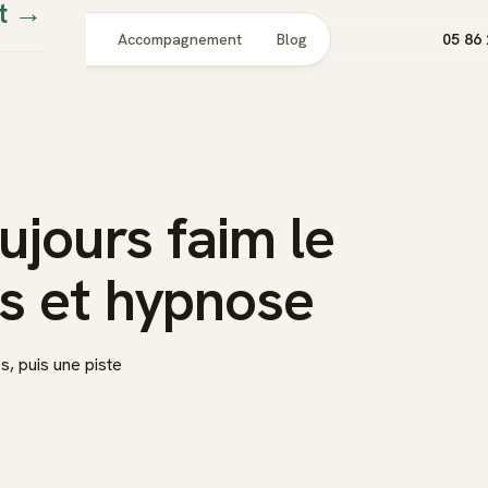
t
→
Pour qui
Accompagnement
Blog
05 86 
oujours faim le
es et hypnose
s, puis une piste