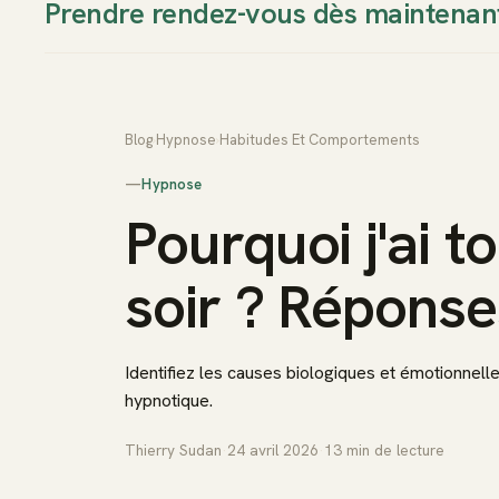
Prendre rendez-vous dès maintenan
Thierry Sudan
Approche
Blog
›
Hypnose
›
Habitudes Et Comportements
—
Hypnose
Pourquoi j'ai t
soir ? Répons
Identifiez les causes biologiques et émotionnelle
hypnotique.
Thierry Sudan
·
24 avril 2026
·
13
min de lecture