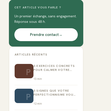
CET ARTICLE VOUS PARLE ?
Un premier échange, sans engagement.
Réponse sous 48 h.
Prendre contact
→
ARTICLES RÉCENTS
3 EXERCICES CONCRETS
P
POUR CALMER VOTRE
CRITIQUE INTÉRIEUR
13
min
3 SIGNES QUE VOTRE
P
PERFECTIONNISME VOUS
EMPÊCHE D’AGIR
12
min