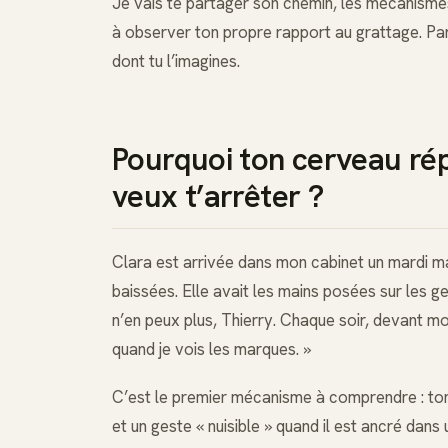
Je vais te partager son chemin, les mécanisme
à observer ton propre rapport au grattage. Par
dont tu l’imagines.
Pourquoi ton cerveau répè
veux t’arrêter ?
Clara est arrivée dans mon cabinet un mardi m
baissées. Elle avait les mains posées sur les g
n’en peux plus, Thierry. Chaque soir, devant mo
quand je vois les marques. »
C’est le premier mécanisme à comprendre : ton c
et un geste « nuisible » quand il est ancré dan