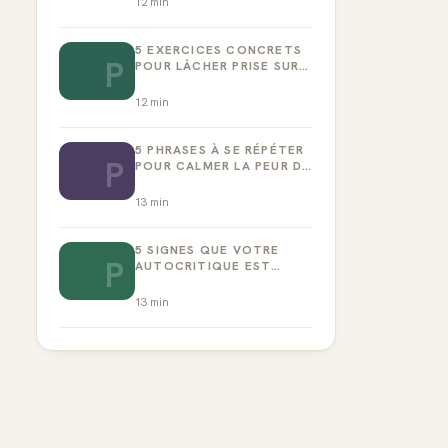
12
min
5 EXERCICES CONCRETS
P
POUR LÂCHER PRISE SUR
LA PERFECTION
12
min
5 PHRASES À SE RÉPÉTER
P
POUR CALMER LA PEUR DE
L’ÉCHEC
13
min
5 SIGNES QUE VOTRE
P
AUTOCRITIQUE EST
DEVENUE TOXIQUE
13
min