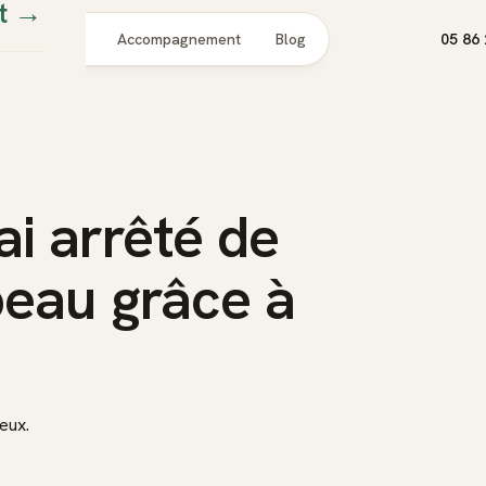
t
→
Pour qui
Accompagnement
Blog
05 86 
ai arrêté de
peau grâce à
veux.