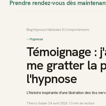
Prendre rendez-vous dès maintenan
Thierry Sudan
Approche
Blog
›
Hypnose
›
Habitudes Et Comportements
—
Hypnose
Témoignage : j'
me gratter la 
l'hypnose
L'histoire inspirante d'une libération des tics ner
Thierry Sudan
·
24 avril 2026
·
13
min de lecture