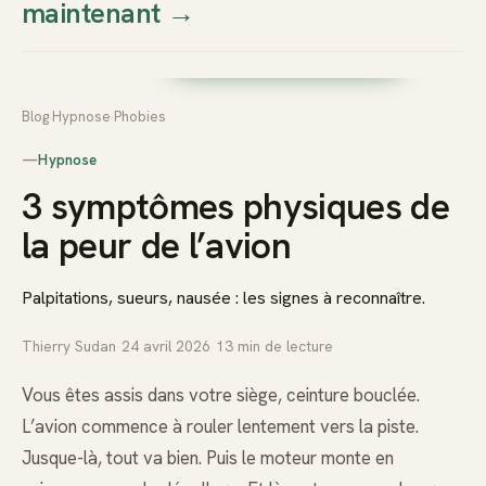
maintenant
→
Thierry
Prendre rendez-vous dès
Sudan
maintenant
Blog
›
Hypnose
›
Phobies
—
Hypnose
3 symptômes physiques de
la peur de l’avion
Palpitations, sueurs, nausée : les signes à reconnaître.
Thierry Sudan
·
24 avril 2026
·
13
min de lecture
Vous êtes assis dans votre siège, ceinture bouclée.
L’avion commence à rouler lentement vers la piste.
Jusque-là, tout va bien. Puis le moteur monte en