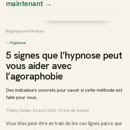
maintenant
→
Thierry
Prendre rendez-vous dès
Sudan
maintenant
Blog
›
Hypnose
›
Phobies
—
Hypnose
5 signes que l’hypnose peut
vous aider avec
l’agoraphobie
Des indicateurs concrets pour savoir si cette méthode est
faite pour vous.
Thierry Sudan
·
24 avril 2026
·
13
min de lecture
Vous êtes peut-être en train de lire ces lignes parce que