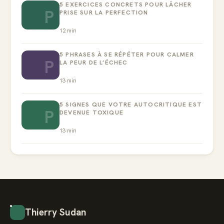
5 EXERCICES CONCRETS POUR LÂCHER
P
PRISE SUR LA PERFECTION
12
min
5 PHRASES À SE RÉPÉTER POUR CALMER
P
LA PEUR DE L’ÉCHEC
13
min
5 SIGNES QUE VOTRE AUTOCRITIQUE EST
P
DEVENUE TOXIQUE
13
min
Thierry Sudan