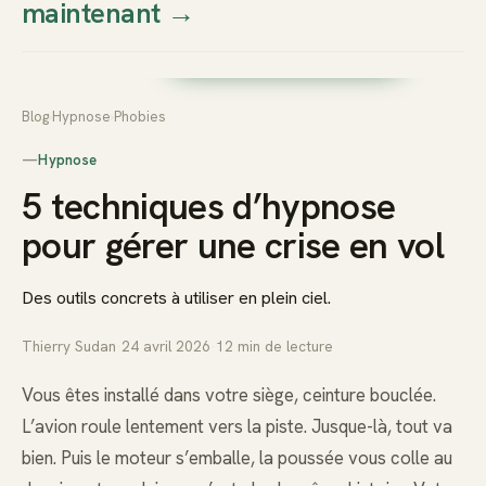
maintenant
→
Thierry
Prendre rendez-vous dès
Sudan
maintenant
Blog
›
Hypnose
›
Phobies
—
Hypnose
5 techniques d’hypnose
pour gérer une crise en vol
Des outils concrets à utiliser en plein ciel.
Thierry Sudan
·
24 avril 2026
·
12
min de lecture
Vous êtes installé dans votre siège, ceinture bouclée.
L’avion roule lentement vers la piste. Jusque-là, tout va
bien. Puis le moteur s’emballe, la poussée vous colle au