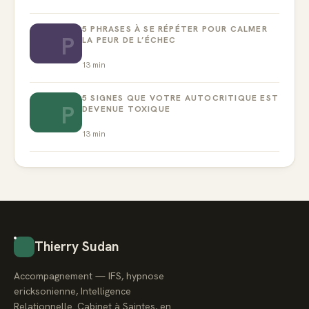
5 PHRASES À SE RÉPÉTER POUR CALMER
P
LA PEUR DE L’ÉCHEC
13
min
5 SIGNES QUE VOTRE AUTOCRITIQUE EST
P
DEVENUE TOXIQUE
13
min
Thierry Sudan
Accompagnement — IFS, hypnose
ericksonienne, Intelligence
Relationnelle. Cabinet à Saintes, en