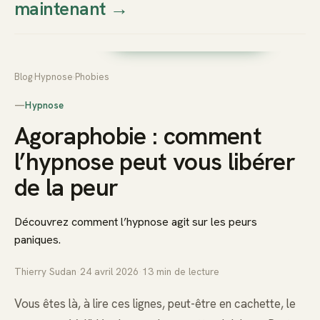
maintenant
→
Thierry
Prendre rendez-vous dès
Sudan
maintenant
Blog
›
Hypnose
›
Phobies
—
Hypnose
Agoraphobie : comment
l’hypnose peut vous libérer
de la peur
Découvrez comment l’hypnose agit sur les peurs
paniques.
Thierry Sudan
·
24 avril 2026
·
13
min de lecture
Vous êtes là, à lire ces lignes, peut-être en cachette, le