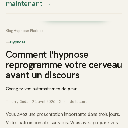
maintenant
→
Thierry
Prendre rendez-vous dès
Sudan
maintenant
Blog
›
Hypnose
›
Phobies
—
Hypnose
Comment l'hypnose
reprogramme votre cerveau
avant un discours
Changez vos automatismes de peur.
Thierry Sudan
·
24 avril 2026
·
13
min de lecture
Vous avez une présentation importante dans trois jours.
Votre patron compte sur vous. Vous avez préparé vos