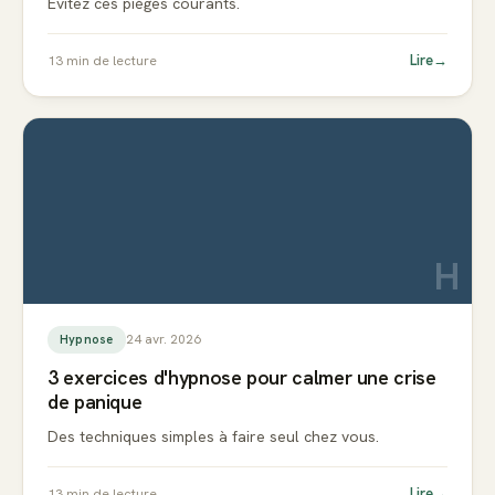
Évitez ces pièges courants.
Lire
→
13
min de lecture
H
24 avr. 2026
Hypnose
3 exercices d'hypnose pour calmer une crise
de panique
Des techniques simples à faire seul chez vous.
Lire
→
13
min de lecture