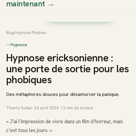
maintenant
→
Thierry
Prendre rendez-vous dès
Sudan
maintenant
Blog
›
Hypnose
›
Phobies
—
Hypnose
Hypnose ericksonienne :
une porte de sortie pour les
phobiques
Des métaphores douces pour désamorcer la panique.
Thierry Sudan
·
24 avril 2026
·
13
min de lecture
« J’ai l’impression de vivre dans un film d’horreur, mais
c’est tous les jours. »