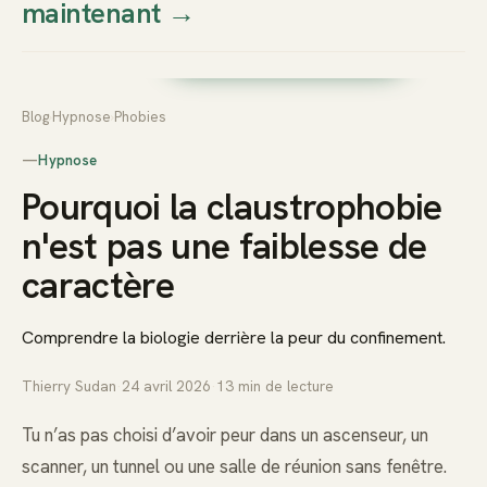
maintenant
→
Thierry
Prendre rendez-vous dès
Sudan
maintenant
Blog
›
Hypnose
›
Phobies
—
Hypnose
Pourquoi la claustrophobie
n'est pas une faiblesse de
caractère
Comprendre la biologie derrière la peur du confinement.
Thierry Sudan
·
24 avril 2026
·
13
min de lecture
Tu n’as pas choisi d’avoir peur dans un ascenseur, un
scanner, un tunnel ou une salle de réunion sans fenêtre.