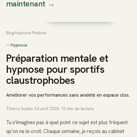
maintenant
→
Thierry
Prendre rendez-vous dès
Sudan
maintenant
Blog
›
Hypnose
›
Phobies
—
Hypnose
Préparation mentale et
hypnose pour sportifs
claustrophobes
Améliorer vos performances sans anxiété en espace clos.
Thierry Sudan
·
24 avril 2026
·
10
min de lecture
Tu n’imagines pas à quel point ce sujet est plus fréquent
qu’on ne le croit. Chaque semaine, je reçois au cabinet