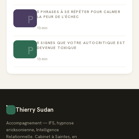
5 PHRASES À SE RÉPÉTER POUR CALMER
P
LA PEUR DE L’ÉCHEC
13
min
5 SIGNES QUE VOTRE AUTOCRITIQUE EST
P
DEVENUE TOXIQUE
13
min
Thierry Sudan
Accompagnement — IFS, hypnose
ericksonienne, Intelligence
Relationnelle. Cabinet à Saintes, en