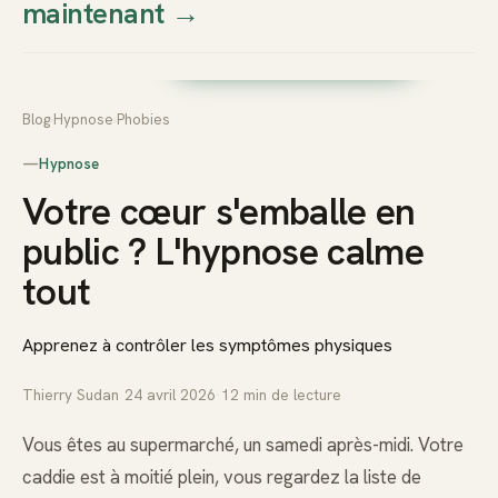
maintenant
→
Thierry
Prendre rendez-vous dès
Sudan
maintenant
Blog
›
Hypnose
›
Phobies
—
Hypnose
Votre cœur s'emballe en
public ? L'hypnose calme
tout
Apprenez à contrôler les symptômes physiques
Thierry Sudan
·
24 avril 2026
·
12
min de lecture
Vous êtes au supermarché, un samedi après-midi. Votre
caddie est à moitié plein, vous regardez la liste de