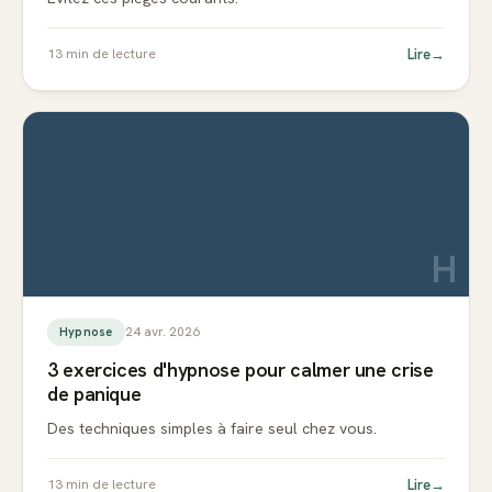
Lire
→
13
min de lecture
H
24 avr. 2026
Hypnose
3 exercices d'hypnose pour calmer une crise
de panique
Des techniques simples à faire seul chez vous.
Lire
→
13
min de lecture