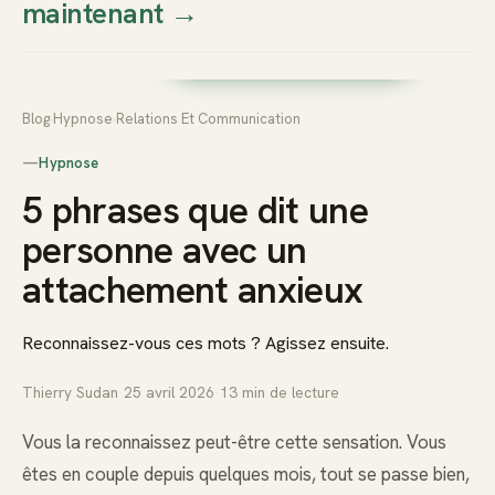
maintenant
→
Thierry
Prendre rendez-vous dès
Sudan
maintenant
Blog
›
Hypnose
›
Relations Et Communication
—
Hypnose
5 phrases que dit une
personne avec un
attachement anxieux
Reconnaissez-vous ces mots ? Agissez ensuite.
Thierry Sudan
·
25 avril 2026
·
13
min de lecture
Vous la reconnaissez peut-être cette sensation. Vous
êtes en couple depuis quelques mois, tout se passe bien,