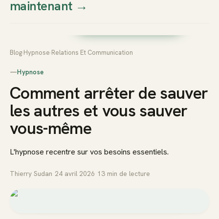
maintenant
→
Thierry
Prendre rendez-vous dès
Sudan
maintenant
Blog
›
Hypnose
›
Relations Et Communication
—
Hypnose
Comment arrêter de sauver
les autres et vous sauver
vous-même
L'hypnose recentre sur vos besoins essentiels.
Thierry Sudan
·
24 avril 2026
·
13
min de lecture