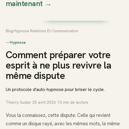
maintenant
→
Thierry
Prendre rendez-vous dès
Sudan
maintenant
Blog
›
Hypnose
›
Relations Et Communication
—
Hypnose
Comment préparer votre
esprit à ne plus revivre la
même dispute
Un protocole d'auto-hypnose pour briser le cycle.
Thierry Sudan
·
25 avril 2026
·
13
min de lecture
Vous la connaissez, cette dispute. Celle qui revient
comme un disque rayé, avec les mêmes mots, le même