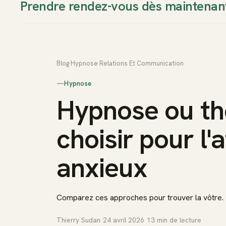
Prendre rendez-vous dès maintenan
Thierry Sudan
Approche
Blog
›
Hypnose
›
Relations Et Communication
—
Hypnose
Hypnose ou th
choisir pour l
anxieux
Comparez ces approches pour trouver la vôtre.
Thierry Sudan
·
24 avril 2026
·
13
min de lecture