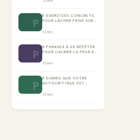
12
min
5 EXERCICES CONCRETS
P
POUR LÂCHER PRISE SUR
LA PERFECTION
12
min
5 PHRASES À SE RÉPÉTER
P
POUR CALMER LA PEUR DE
L’ÉCHEC
13
min
5 SIGNES QUE VOTRE
P
AUTOCRITIQUE EST
DEVENUE TOXIQUE
13
min