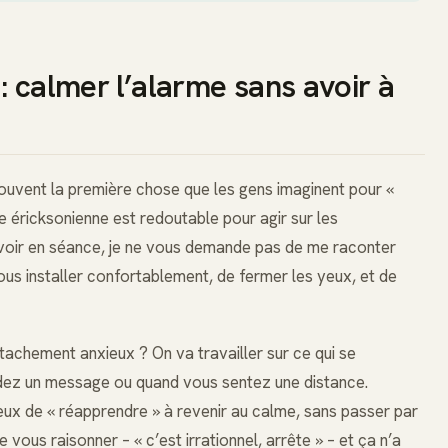
: calmer l’alarme sans avoir à
uvent la première chose que les gens imaginent pour «
ose éricksonienne est redoutable pour agir sur les
ir en séance, je ne vous demande pas de me raconter
us installer confortablement, de fermer les yeux, et de
chement anxieux ? On va travailler sur ce qui se
dez un message ou quand vous sentez une distance.
x de « réapprendre » à revenir au calme, sans passer par
vous raisonner – « c’est irrationnel, arrête » – et ça n’a