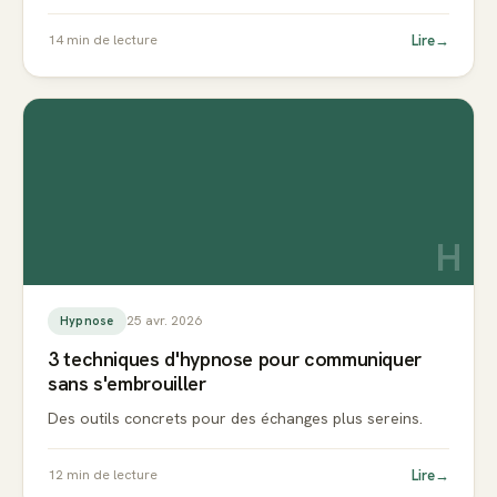
Lire
→
14
min de lecture
H
25 avr. 2026
Hypnose
3 techniques d'hypnose pour communiquer
sans s'embrouiller
Des outils concrets pour des échanges plus sereins.
Lire
→
12
min de lecture