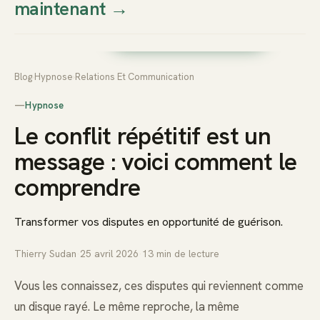
maintenant
→
Thierry
Prendre rendez-vous dès
Sudan
maintenant
Blog
›
Hypnose
›
Relations Et Communication
—
Hypnose
Le conflit répétitif est un
message : voici comment le
comprendre
Transformer vos disputes en opportunité de guérison.
Thierry Sudan
·
25 avril 2026
·
13
min de lecture
Vous les connaissez, ces disputes qui reviennent comme
un disque rayé. Le même reproche, la même