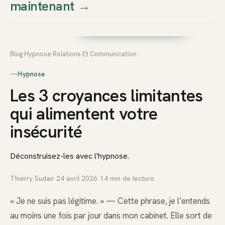
maintenant
→
Thierry
Prendre rendez-vous dès
Sudan
maintenant
Blog
›
Hypnose
›
Relations Et Communication
—
Hypnose
Les 3 croyances limitantes
qui alimentent votre
insécurité
Déconstruisez-les avec l'hypnose.
Thierry Sudan
·
24 avril 2026
·
14
min de lecture
« Je ne suis pas légitime. » — Cette phrase, je l’entends
au moins une fois par jour dans mon cabinet. Elle sort de