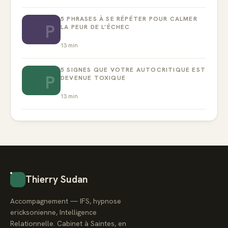
5 PHRASES À SE RÉPÉTER POUR CALMER
P
LA PEUR DE L’ÉCHEC
13
min
5 SIGNES QUE VOTRE AUTOCRITIQUE EST
P
DEVENUE TOXIQUE
13
min
Thierry Sudan
Accompagnement — IFS, hypnose
ericksonienne, Intelligence
Relationnelle. Cabinet à Saintes, en