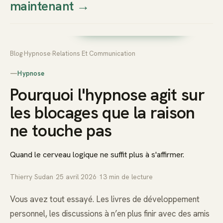
maintenant
→
Thierry
Prendre rendez-vous dès
Sudan
maintenant
Blog
›
Hypnose
›
Relations Et Communication
—
Hypnose
Pourquoi l'hypnose agit sur
les blocages que la raison
ne touche pas
Quand le cerveau logique ne suffit plus à s'affirmer.
Thierry Sudan
·
25 avril 2026
·
13
min de lecture
Vous avez tout essayé. Les livres de développement
personnel, les discussions à n’en plus finir avec des amis