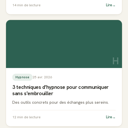
Lire
→
14
min de lecture
H
25 avr. 2026
Hypnose
3 techniques d'hypnose pour communiquer
sans s'embrouiller
Des outils concrets pour des échanges plus sereins.
Lire
→
12
min de lecture