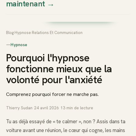
maintenant
→
Thierry
Prendre rendez-vous dès
Sudan
maintenant
Blog
›
Hypnose
›
Relations Et Communication
—
Hypnose
Pourquoi l'hypnose
fonctionne mieux que la
volonté pour l'anxiété
Comprenez pourquoi forcer ne marche pas.
Thierry Sudan
·
24 avril 2026
·
13
min de lecture
Tu as déjà essayé de « te calmer », non ? Assis dans ta
voiture avant une réunion, le cœur qui cogne, les mains