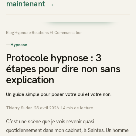
maintenant
→
Thierry
Prendre rendez-vous dès
Sudan
maintenant
Blog
›
Hypnose
›
Relations Et Communication
—
Hypnose
Protocole hypnose : 3
étapes pour dire non sans
explication
Un guide simple pour poser votre oui et votre non.
Thierry Sudan
·
25 avril 2026
·
14
min de lecture
C’est une scène que je vois revenir quasi
quotidiennement dans mon cabinet, à Saintes. Un homme