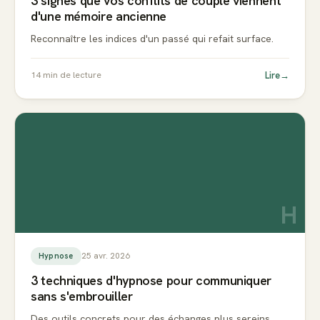
3 signes que vos conflits de couple viennent
d'une mémoire ancienne
Reconnaître les indices d'un passé qui refait surface.
Lire
→
14
min de lecture
H
25 avr. 2026
Hypnose
3 techniques d'hypnose pour communiquer
sans s'embrouiller
Des outils concrets pour des échanges plus sereins.