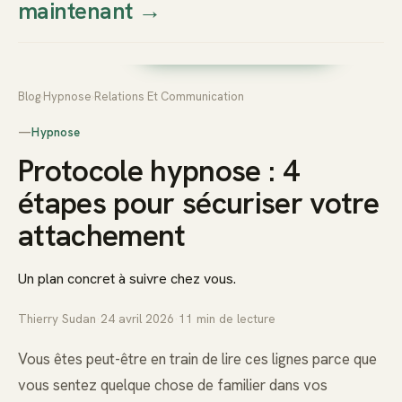
maintenant
→
Thierry
Prendre rendez-vous dès
Sudan
maintenant
Blog
›
Hypnose
›
Relations Et Communication
—
Hypnose
Protocole hypnose : 4
étapes pour sécuriser votre
attachement
Un plan concret à suivre chez vous.
Thierry Sudan
·
24 avril 2026
·
11
min de lecture
Vous êtes peut-être en train de lire ces lignes parce que
vous sentez quelque chose de familier dans vos