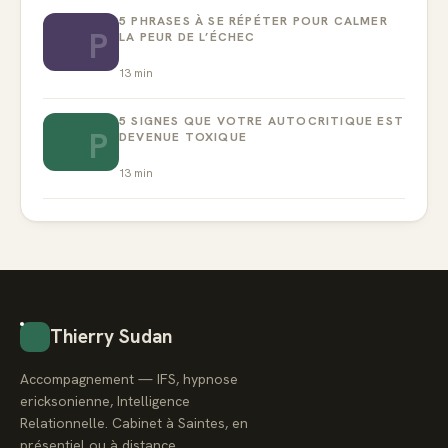
5 PHRASES À SE RÉPÉTER POUR CALMER
P
LA PEUR DE L’ÉCHEC
13
min
5 SIGNES QUE VOTRE AUTOCRITIQUE EST
P
DEVENUE TOXIQUE
13
min
Thierry Sudan
Accompagnement — IFS, hypnose
ericksonienne, Intelligence
Relationnelle. Cabinet à Saintes, en
présentiel ou à distance.