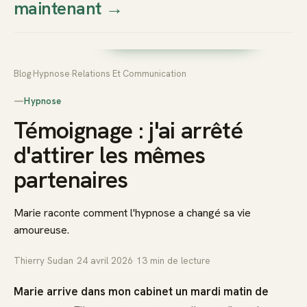
maintenant
→
Thierry
Prendre rendez-vous dès
Sudan
maintenant
Blog
›
Hypnose
›
Relations Et Communication
—
Hypnose
Témoignage : j'ai arrêté
d'attirer les mêmes
partenaires
Marie raconte comment l'hypnose a changé sa vie
amoureuse.
Thierry Sudan
·
24 avril 2026
·
13
min de lecture
Marie arrive dans mon cabinet un mardi matin de