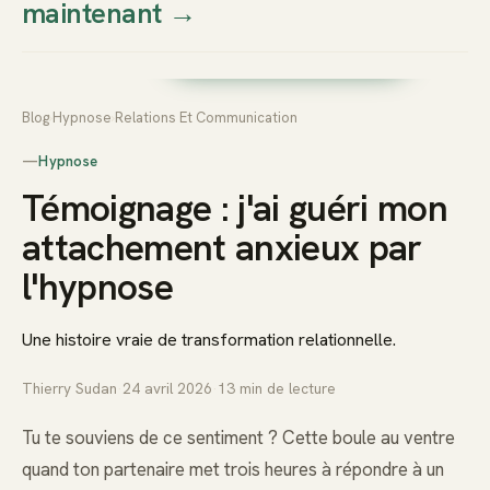
maintenant
→
Thierry
Prendre rendez-vous dès
Sudan
maintenant
Blog
›
Hypnose
›
Relations Et Communication
—
Hypnose
Témoignage : j'ai guéri mon
attachement anxieux par
l'hypnose
Une histoire vraie de transformation relationnelle.
Thierry Sudan
·
24 avril 2026
·
13
min de lecture
Tu te souviens de ce sentiment ? Cette boule au ventre
quand ton partenaire met trois heures à répondre à un