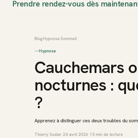
Prendre rendez-vous dès maintenan
Thierry Sudan
Approche
Blog
›
Hypnose
›
Sommeil
—
Hypnose
Cauchemars ou
nocturnes : qu
?
Apprenez à distinguer ces deux troubles du som
Thierry Sudan
·
24 avril 2026
·
13
min de lecture