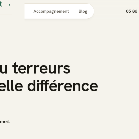
t
→
Pour qui
Accompagnement
Blog
05 86 
 terreurs
elle différence
meil.