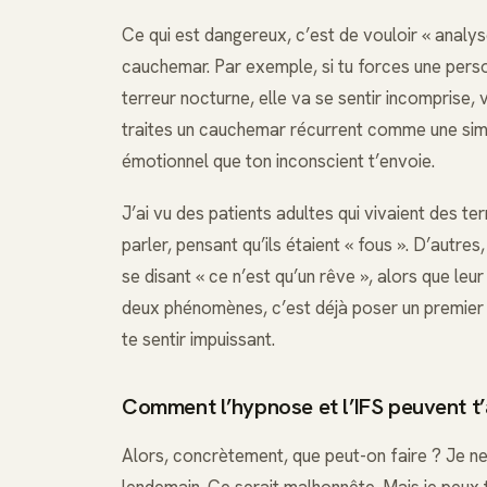
Ce qui est dangereux, c’est de vouloir « analy
cauchemar. Par exemple, si tu forces une person
terreur nocturne, elle va se sentir incomprise, 
traites un cauchemar récurrent comme une sim
émotionnel que ton inconscient t’envoie.
J’ai vu des patients adultes qui vivaient des t
parler, pensant qu’ils étaient « fous ». D’autr
se disant « ce n’est qu’un rêve », alors que leur
deux phénomènes, c’est déjà poser un premier a
te sentir impuissant.
Comment l’hypnose et l’IFS peuvent t’
Alors, concrètement, que peut-on faire ? Je ne
lendemain. Ce serait malhonnête. Mais je peux 