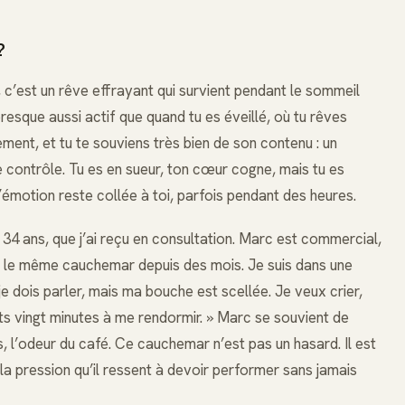
?
’est un rêve effrayant qui survient pendant le sommeil
esque aussi actif que quand tu es éveillé, où tu rêves
ment, et tu te souviens très bien de son contenu : un
e contrôle. Tu es en sueur, ton cœur cogne, mais tu es
 l’émotion reste collée à toi, parfois pendant des heures.
4 ans, que j’ai reçu en consultation. Marc est commercial,
ais le même cauchemar depuis des mois. Je suis dans une
je dois parler, mais ma bouche est scellée. Je veux crier,
mets vingt minutes à me rendormir. » Marc se souvient de
us, l’odeur du café. Ce cauchemar n’est pas un hasard. Il est
 la pression qu’il ressent à devoir performer sans jamais