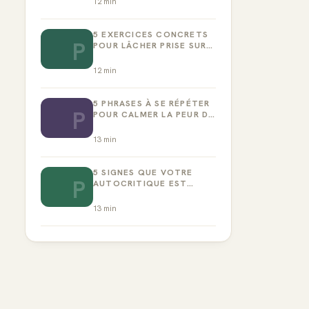
12
min
5 EXERCICES CONCRETS
P
POUR LÂCHER PRISE SUR
LA PERFECTION
12
min
5 PHRASES À SE RÉPÉTER
P
POUR CALMER LA PEUR DE
L’ÉCHEC
13
min
5 SIGNES QUE VOTRE
P
AUTOCRITIQUE EST
DEVENUE TOXIQUE
13
min