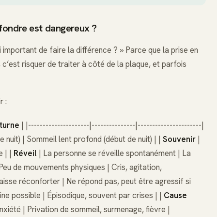
nfondre est dangereux ?
 important de faire la différence ? » Parce que la prise en
’est risquer de traiter à côté de la plaque, et parfois
r :
turne
| |---------------------|---------------|----------------------|
 nuit) | Sommeil lent profond (début de nuit) | |
Souvenir
|
e | |
Réveil
| La personne se réveille spontanément | La
Peu de mouvements physiques | Cris, agitation,
laisse réconforter | Ne répond pas, peut être agressif si
ine possible | Épisodique, souvent par crises | |
Cause
xiété | Privation de sommeil, surmenage, fièvre |