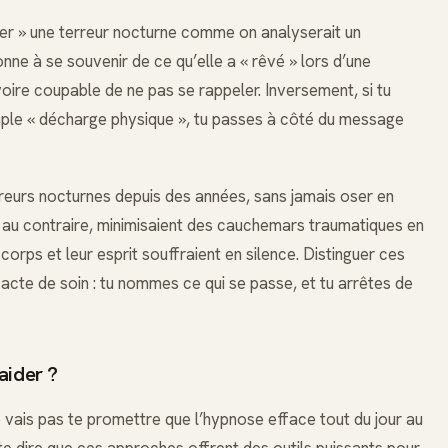
ser » une terreur nocturne comme on analyserait un
ne à se souvenir de ce qu’elle a « rêvé » lors d’une
voire coupable de ne pas se rappeler. Inversement, si tu
ple « décharge physique », tu passes à côté du message
erreurs nocturnes depuis des années, sans jamais oser en
es, au contraire, minimisaient des cauchemars traumatiques en
 corps et leur esprit souffraient en silence. Distinguer ces
cte de soin : tu nommes ce qui se passe, et tu arrêtes de
aider ?
 vais pas te promettre que l’hypnose efface tout du jour au
te dire que ces approches offrent des outils puissants pour