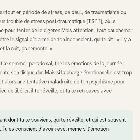
urtout en période de stress, de deuil, de traumatisme ou
 un trouble de stress post-traumatique (TSPT), où le
pour tenter de le digérer. Mais attention : tout cauchemar
re le signal d’alarme de ton inconscient, qui te dit : « Il y a
t la nuit, ça remonte. »
 le sommeil paradoxal, trie les émotions de la journée.
te son disque dur. Mais si la charge émotionnelle est trop
est alors une tentative maladroite de ton psychisme pour
eu de libérer, il te réveille, et tu te retrouves avec
t dont tu te souviens, qui te réveille, et qui est souvent
. Tu es conscient d’avoir rêvé, même si l’émotion