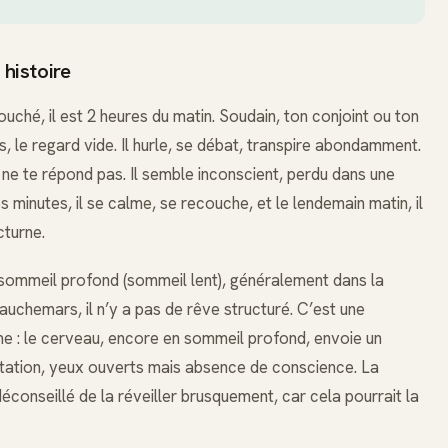
 histoire
ché, il est 2 heures du matin. Soudain, ton conjoint ou ton
és, le regard vide. Il hurle, se débat, transpire abondamment.
il ne te répond pas. Il semble inconscient, perdu dans une
 minutes, il se calme, se recouche, et le lendemain matin, il
cturne.
 sommeil profond (sommeil lent), généralement dans la
auchemars, il n’y a pas de rêve structuré. C’est une
 : le cerveau, encore en sommeil profond, envoie un
agitation, yeux ouverts mais absence de conscience. La
déconseillé de la réveiller brusquement, car cela pourrait la