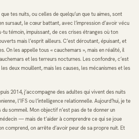
e que tes nuits, ou celles de quelqu’un que tu aimes, sont
en sursaut, le cœur battant, avec l’impression d’avoir vécu
s-tu témoin, impuissant, de ces crises étranges où ton
uverts mais l’esprit ailleurs. C’est déroutant, épuisant, et
. On les appelle tous « cauchemars », mais en réalité, il
auchemars et les terreurs nocturnes. Les confondre, c’est
es deux mouillent, mais les causes, les mécanismes et les
depuis 2014, j’accompagne des adultes qui vivent des nuits
enne, l’IFS ou l’intelligence relationnelle. Aujourd’hui, je te
s du sommeil. Mon objectif n’est pas de te donner un
médecin — mais de t’aider à comprendre ce qui se joue
on comprend, on arrête d’avoir peur de sa propre nuit. Et