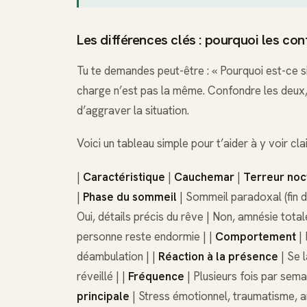
Les différences clés : pourquoi les co
Tu te demandes peut-être : « Pourquoi est-ce si
charge n’est pas la même. Confondre les deux, c
d’aggraver la situation.
Voici un tableau simple pour t’aider à y voir clai
|
Caractéristique
|
Cauchemar
|
Terreur noc
|
Phase du sommeil
| Sommeil paradoxal (fin de
Oui, détails précis du rêve | Non, amnésie total
personne reste endormie | |
Comportement
| 
déambulation | |
Réaction à la présence
| Se 
réveillé | |
Fréquence
| Plusieurs fois par sema
principale
| Stress émotionnel, traumatisme, an