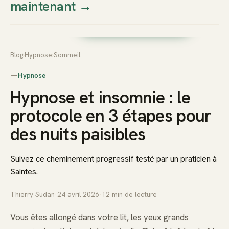
maintenant
→
Thierry
Prendre rendez-vous dès
Sudan
maintenant
Blog
›
Hypnose
›
Sommeil
—
Hypnose
Hypnose et insomnie : le
protocole en 3 étapes pour
des nuits paisibles
Suivez ce cheminement progressif testé par un praticien à
Saintes.
Thierry Sudan
·
24 avril 2026
·
12
min de lecture
Vous êtes allongé dans votre lit, les yeux grands